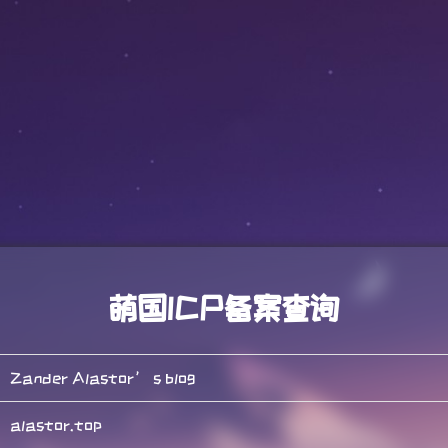
萌国ICP备案查询
Zander Alastor’ s blog
alastor.top