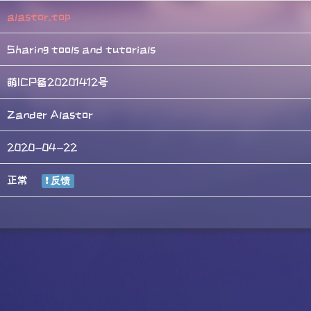
alastor.top
Sharing tools and tutorials
萌ICP备20201412号
Zander Alastor
2020-04-22
正常