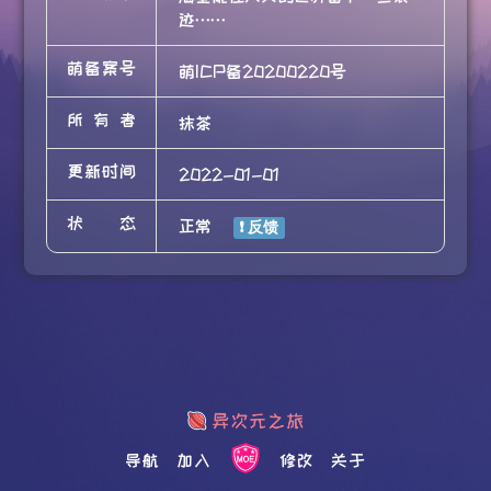
迹……
萌备案号
萌ICP备20200220号
所有者
抹茶
更新时间
2022-01-01
状态
正常
导航
加入
修改
关于