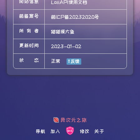
网站信息
LoliAPI使用文档
萌备案号
萌ICP备20232020号
所有者
猫猫摸大鱼
更新时间
2023-01-02
状态
正常
导航
加入
修改
关于