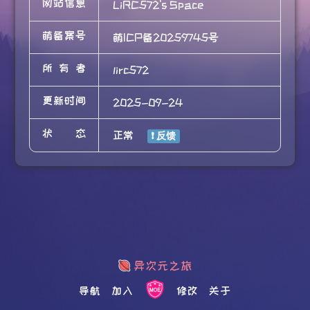
网站信息
LiRC572's Space
萌备案号
萌ICP备20259745号
所有者
lirc572
更新时间
2025-09-24
状态
正常
导航
加入
修改
关于