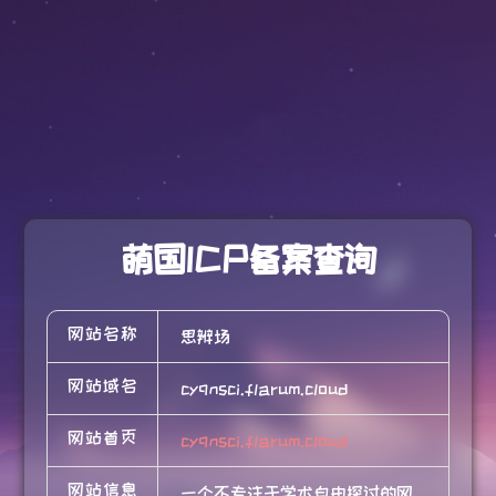
萌国ICP备案查询
网站名称
思辨场
网站域名
cyqnsci.flarum.cloud
网站首页
cyqnsci.flarum.cloud
网站信息
一个不专注于学术自由探讨的网