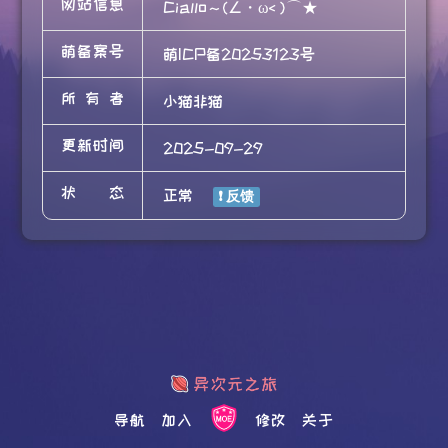
网站信息
Ciallo～(∠・ω< )⌒★
萌备案号
萌ICP备20253123号
所有者
小猫非猫
更新时间
2025-09-29
状态
正常
导航
加入
修改
关于