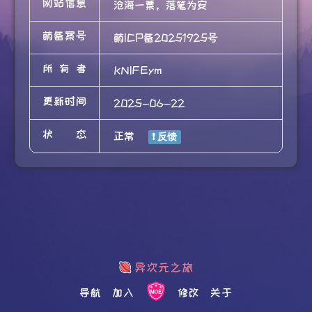
网站信息
沧海一粟，落笔为安
萌备案号
萌ICP备20251925号
所有者
KNIFEym
更新时间
2025-06-22
状态
正常
导航
加入
修改
关于