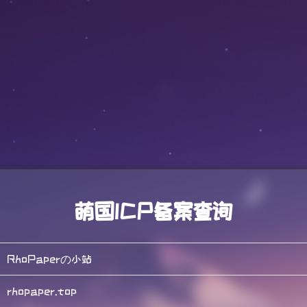
萌国ICP备案查询
RhoPaperの小站
rhopaper.top