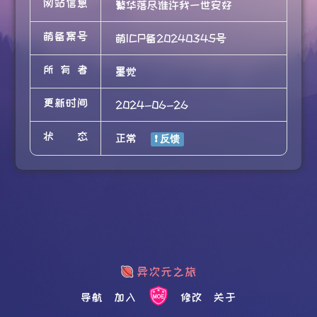
网站信息
繁华落尽谁许我一世安好
萌备案号
萌ICP备20240345号
所有者
墨觉
更新时间
2024-06-26
状态
正常
导航
加入
修改
关于