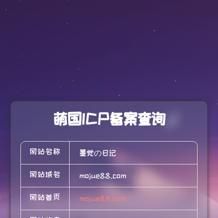
萌国ICP备案查询
网站名称
墨觉の日记
网站域名
mojue88.com
网站首页
mojue88.com