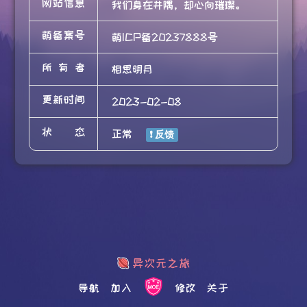
网站信息
我们身在井隅，却心向璀璨。
萌备案号
萌ICP备20237888号
所有者
相思明月
更新时间
2023-02-08
状态
正常
导航
加入
修改
关于