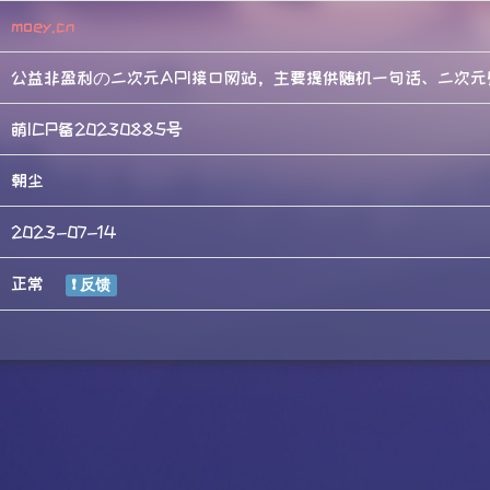
moey.cn
公益非盈利の二次元API接口网站，主要提供随机一句话、二次元
萌ICP备20230885号
朝尘
2023-07-14
正常