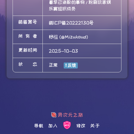
着早已消散的事物 / 粉刷玩家娱
乐赛组织成员
萌备案号
萌ICP备20222130号
所有者
杼榅 (@Mizukoud)
更新时间
2025-10-03
状态
正常
导航
加入
修改
关于