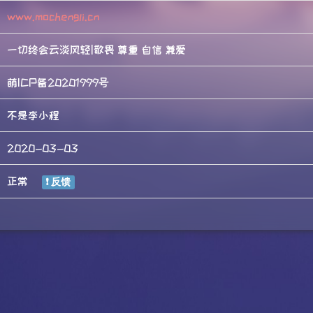
www.mochengli.cn
一切终会云淡风轻|敬畏 尊重 自信 兼爱
萌ICP备20201999号
不是李小程
2020-03-03
正常